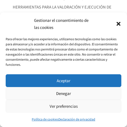
HERRAMIENTAS PARA LA VALORACIÓN Y EJECUCIÓN DE
PROYECTOS
octubre 7, 2024
Gestionar el consentimiento de
las cookies
Para ofrecer las mejores experiencias, utilizamos tecnologías como las cookies
para almacenar y/o acceder a la información del dispositivo. El consentimiento
de estas tecnologías nos permitirá procesar datos como el comportamiento de
navegación o las identificaciones únicas en este sitio. No consentir o retirar el
consentimiento, puede afectar negativamente a ciertas características y
funciones.
© 2026 CARSA
Aceptar
CARSA es miembro de Innovalia
Denegar
Ver preferencias
Política de cookies
Declaración de privacidad