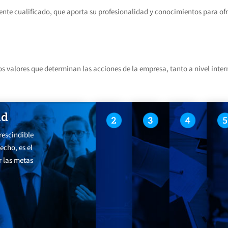
e cualificado, que aporta su profesionalidad y conocimientos para ofrec
s valores que determinan las acciones de la empresa, tanto a nivel inter
ad
Innovación
Compromis
Gen
escindible
Motor de transformación que
Ingrediente necesa
Espírit
echo, es el
contribuye a que CARSA sea un
generar servicios de
efectiv
r las metas
ecosistema de conocimiento
añadido para nuest
proyecto
en constante evolución.
clientes.
prestac