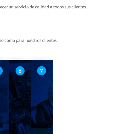
er un servicio de calidad a todos sus clientes.
no como para nuestros clientes.
o
erosidad
Pasión
Excelencia
Diversión
rio para
u de equipo para la
Herramienta para el
Siempre buscamos superar los
Divertirnos con lo que
 alto valor
a ejecución de
aprendizaje y generación de
estándares de calidad en todos
hacemos marca la diferencia;
ros
s y la eficaz
nuevas ideas y metodologías
los proyectos, para garantizar
es ser parte de un equipo que
ión de servicios.
para afrontar cada proyecto.
que el resultado final vaya más
siempre busca alcanzar metas
allá de las expectativas de
más ambiciosas.
nuestros clientes.