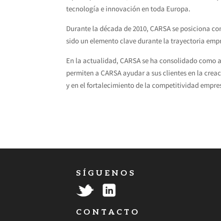
tecnología e innovación en toda Europa.
Durante la década de 2010, CARSA se posiciona com
sido un elemento clave durante la trayectoria empr
En la actualidad, CARSA se ha consolidado como ac
permiten a CARSA ayudar a sus clientes en la creac
y en el fortalecimiento de la competitividad empre
S Í G U E N O S
C O N T A C T O