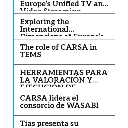
Europe’s Unified TV and
Video Streaming
Platform
Exploring the
International
Dimensions of Europe’s
Data Economy
The role of CARSA in
TEMS
HERRAMIENTAS PARA
LA VALORACIÓN Y
EJECUCIÓN DE
PROYECTOS
CARSA lidera el
consorcio de WASABI
Tías presenta su