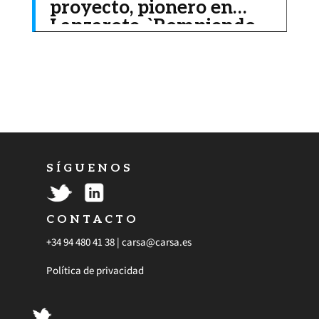
proyecto, pionero en
Lanzarote, `Rompiendo
la Brecha Digital´
S Í G U E N O S
C O N T A C T O
+34 94 480 41 38 |
carsa@carsa.es
Política de privacidad