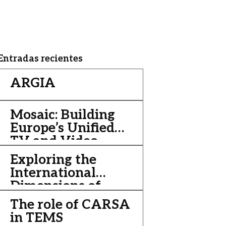
Entradas recientes
ARGIA
Mosaic: Building
Europe’s Unified
TV and Video
Streaming
Exploring the
Platform
International
Dimensions of
Europe’s Data
The role of CARSA
Economy
in TEMS