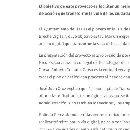
El objetivo de este proyecto es facilitar un me
de acción que transforme la vida de los ciud
El Ayuntamiento de Tías es el pionero en la isla d
Brecha Digital”, cuyo objetivo es facilitar un mej
acción digital que transforme la vida de los ciud
La presentación del proyecto estuvo presidida por e
Nicolás Saavedra, la concejal de Tecnologías de la 
Carsa, Antonio Collado. Carsa es la entidad encarg
crear el plan de acción con procesos alineados con
José Juan Cruz explicó que “el municipio de Tías 
aflorar las dificultades tecnológicas a las que se 
administración, sino también los vecinos y los em
Kalinda Pérez abundó en “las enormes dificultade
realizar trámites por la vía digital, no solo con l
como universidades y centros educativos, o priva