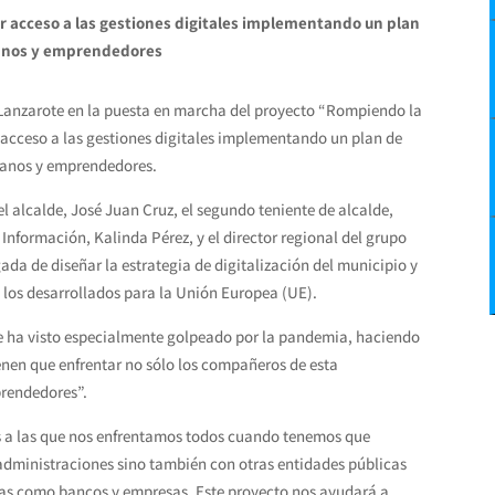
jor acceso a las gestiones digitales implementando un plan
adanos y emprendedores
e Lanzarote en la puesta en marcha del proyecto “Rompiendo la
or acceso a las gestiones digitales implementando un plan de
adanos y emprendedores.
l alcalde, José Juan Cruz, el segundo teniente de alcalde,
Información, Kalinda Pérez, y el director regional del grupo
ada de diseñar la estrategia de digitalización del municipio y
 los desarrollados para la Unión Europea (UE).
se ha visto especialmente golpeado por la pandemia, haciendo
tienen que enfrentar no sólo los compañeros de esta
prendedores”.
s a las que nos enfrentamos todos cuando tenemos que
as administraciones sino también con otras entidades públicas
das como bancos y empresas. Este proyecto nos ayudará a