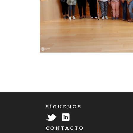
S Í G U E N O S
C O N T A C T O