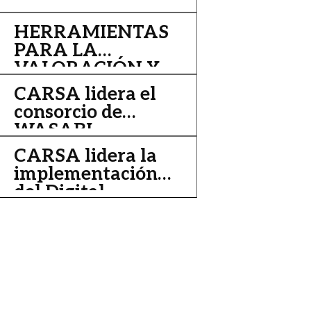
HERRAMIENTAS
PARA LA
VALORACIÓN Y
EJECUCIÓN DE
CARSA lidera el
PROYECTOS
consorcio de
WASABI
CARSA lidera la
implementación
del Digital
Transformation
Accelerator