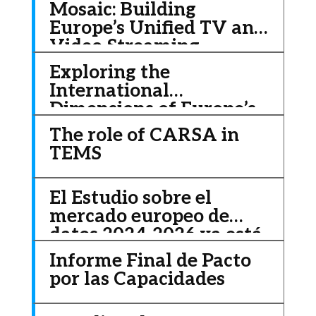
Mosaic: Building
Europe’s Unified TV and
Video Streaming
Platform
Exploring the
International
Dimensions of Europe’s
Data Economy
The role of CARSA in
TEMS
El Estudio sobre el
mercado europeo de
datos 2024-2026 ya está
disponible
Informe Final de Pacto
por las Capacidades