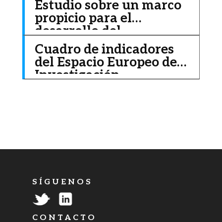
Estudio sobre un marco
propicio para el
desarrollo del
ecosistema IoT (Internet
Cuadro de indicadores
de las Cosas) en Europa
del Espacio Europeo de
Investigación
S Í G U E N O S
C O N T A C T O