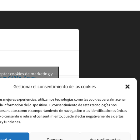
ceptar cookies de marketing y
s by CARSA_Group
tir este contenido
Gestionar el consentimiento de las cookies
las mejores experiencias, utilizamos tecnologías como las cookies para almacenar
 la información del dispositivo. El consentimiento de estas tecnologías nos
cesar datos como el comportamiento de navegación o las identificaciones únicas
. No consentir o retirar el consentimiento, puede afectar negativamente a ciertas
s y funciones.
ceptar
Denegar
Ver preferencias