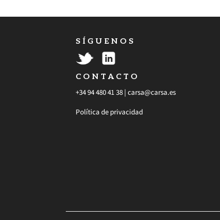
S Í G U E N O S
C O N T A C T O
+34 94 480 41 38 |
carsa@carsa.es
Política de privacidad