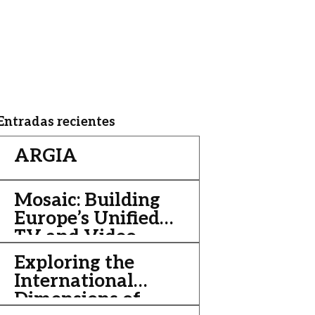
Entradas recientes
ARGIA
Mosaic: Building
Europe’s Unified
TV and Video
Streaming
Exploring the
Platform
International
Dimensions of