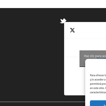
Haz clic para a
Tweet
permi
Para ofrecer 
y/o acceder a
permitirá pro
en este sitio
característica
A