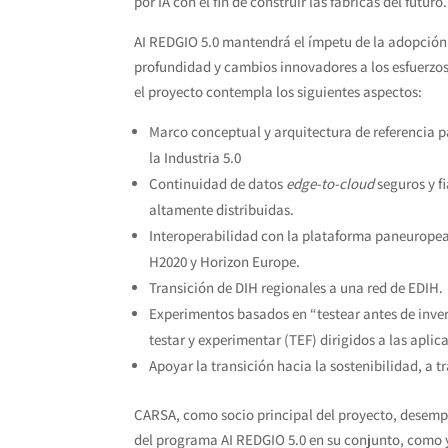
por IA con el fin de construir las fábricas del futuro.
AI REDGIO 5.0 mantendrá el ímpetu de la adopción 
profundidad y cambios innovadores a los esfuerzos
el proyecto contempla los siguientes aspectos:
Marco conceptual y arquitectura de referencia p
la Industria 5.0
Continuidad de datos
edge-to-cloud
seguros y f
altamente distribuidas.
Interoperabilidad con la plataforma paneurope
H2020 y Horizon Europe.
Transición de DIH regionales a una red de EDIH.
Experimentos basados en “testear antes de invert
testar y experimentar (TEF) dirigidos a las apli
Apoyar la transición hacia la sostenibilidad, a t
CARSA, como socio principal del proyecto, desempe
del programa AI REDGIO 5.0 en su conjunto, como y