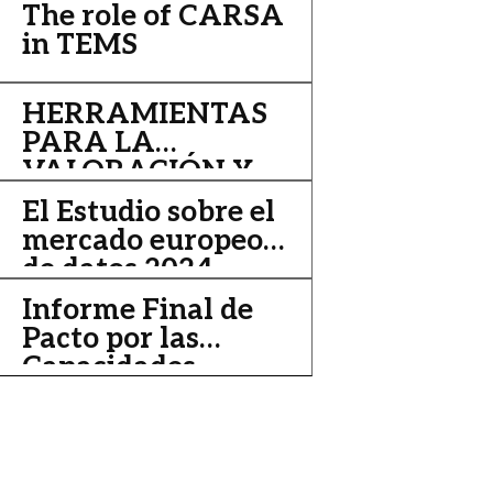
Europe’s Data
The role of CARSA
Economy
in TEMS
HERRAMIENTAS
PARA LA
VALORACIÓN Y
EJECUCIÓN DE
El Estudio sobre el
PROYECTOS
mercado europeo
de datos 2024-
2026 ya está
Informe Final de
disponible
Pacto por las
Capacidades